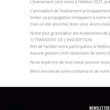
L’événement sera remis à l’édition 2021, pr
L’annulation de l’événement principalemen
limiter sa propagation échappent à notre 
frais on été absorbé, donc vous avons essay
Notre plus grand désir est évidemment de po
1) TRANSFERT DE L’INSCRIPTION
Afin de faciliter votre participation à l’éd
Aucune gestion n’est nécessaire de votre c
Nous espérons de tout coeur pouvoir vous a
Merci encore de votre confiance et de vot
NEWSLETTER