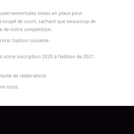
ouvernementales mises en place pour
a coupé de court, sachant que beaucoup de
e de notre compétition.
rons l’option suivante :
 votre inscription 2020 à l’édition de 2021.
exte de célébration!
rmi nous.