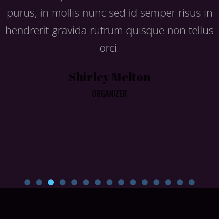
aliquam ut porttitor leo a diam sollicitudin
tempor id eu nisl nunc sis mi ipsum faucibus.
Harlan Ferrell
DEVELOPER