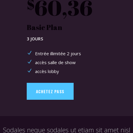
60,36
$
Basic Plan
3 JOURS
Entrée illimitée 2 jours
accès salle de show
accès lobby
ACHETEZ PASS
Imperdiet sed euismod nisi porta lorem mollis