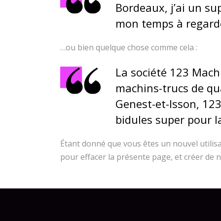
Bordeaux, j’ai un sup
mon temps à regarde
…ou bien quelque chose comme cela :
La société 123 Machi
machins-trucs de qu
Genest-et-Isson, 12
bidules super pour
Étant donné que vous êtes un nouvel utilis
pour effacer la présente page, et créer de