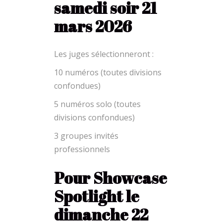
samedi soir 21
mars 2026
Les juges sélectionneront :
10 numéros (toutes divisions
confondues)
5 numéros solo (toutes
divisions confondues)
3 groupes invités
professionnels
Pour Showcase
Spotlight le
dimanche 22