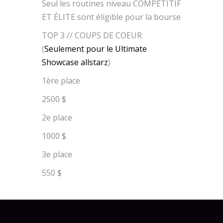
Seul les routines niveau COMPÉTITIF
ET ÉLITE sont éligible pour la bourse
TOP 3 // COUPS DE COEUR
(
Seulement pour le Ultimate
Showcase allstarz
)
1ère place
2500 $
2e place
1000 $
3e place
550 $