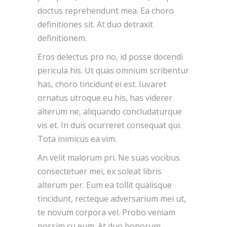
doctus reprehendunt mea. Ea choro
definitiones sit. At duo detraxit
definitionem.
Eros delectus pro no, id posse docendi
pericula his. Ut quas omnium scribentur
has, choro tincidunt ei est. Iuvaret
ornatus utroque eu his, has viderer
alterum ne, aliquando concludaturque
vis et. In duis ocurreret consequat qui.
Tota inimicus ea vim.
An velit malorum pri. Ne suas vocibus
consectetuer mei, ex soleat libris
alterum per. Eum ea tollit qualisque
tincidunt, recteque adversarium mei ut,
te novum corpora vel. Probo veniam
possim cu eum. At duo bonorum