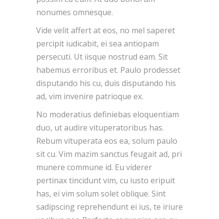
nonumes omnesque.
Vide velit affert at eos, no mel saperet
percipit iudicabit, ei sea antiopam
persecuti. Ut iisque nostrud eam. Sit
habemus erroribus et. Paulo prodesset
disputando his cu, duis disputando his
ad, vim invenire patrioque ex.
No moderatius definiebas eloquentiam
duo, ut audire vituperatoribus has.
Rebum vituperata eos ea, solum paulo
sit cu. Vim mazim sanctus feugait ad, pri
munere commune id. Eu viderer
pertinax tincidunt vim, cu iusto eripuit
has, ei vim solum solet oblique. Sint
sadipscing reprehendunt ei ius, te iriure