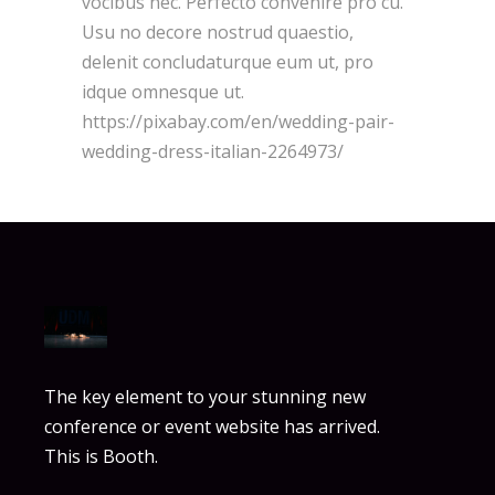
vocibus nec. Perfecto convenire pro cu.
Usu no decore nostrud quaestio,
delenit concludaturque eum ut, pro
idque omnesque ut.
https://pixabay.com/en/wedding-pair-
wedding-dress-italian-2264973/
The key element to your stunning new
conference or event website has arrived.
This is Booth.