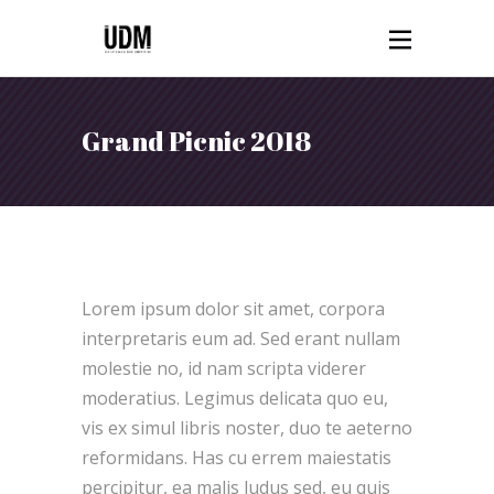
Grand Picnic 2018
Lorem ipsum dolor sit amet, corpora
interpretaris eum ad. Sed erant nullam
molestie no, id nam scripta viderer
moderatius. Legimus delicata quo eu,
vis ex simul libris noster, duo te aeterno
reformidans. Has cu errem maiestatis
percipitur, ea malis ludus sed, eu quis