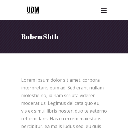
Ruben Shth
Lorem ipsum dolor sit amet, corpora
interpretaris eum ad. Sed erant nullam
molestie no, id nam scripta viderer
moderatius. Legimus delicata quo eu,
vis ex simul libris noster, duo te aeterno
reformidans. Has cu errem maiestatis
percipitur, ea malis ludus sed, eu quis