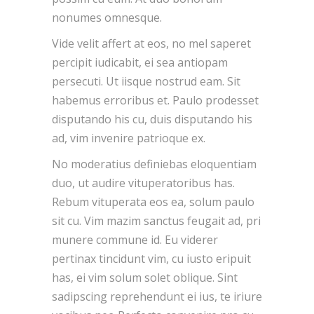
nonumes omnesque.
Vide velit affert at eos, no mel saperet
percipit iudicabit, ei sea antiopam
persecuti. Ut iisque nostrud eam. Sit
habemus erroribus et. Paulo prodesset
disputando his cu, duis disputando his
ad, vim invenire patrioque ex.
No moderatius definiebas eloquentiam
duo, ut audire vituperatoribus has.
Rebum vituperata eos ea, solum paulo
sit cu. Vim mazim sanctus feugait ad, pri
munere commune id. Eu viderer
pertinax tincidunt vim, cu iusto eripuit
has, ei vim solum solet oblique. Sint
sadipscing reprehendunt ei ius, te iriure