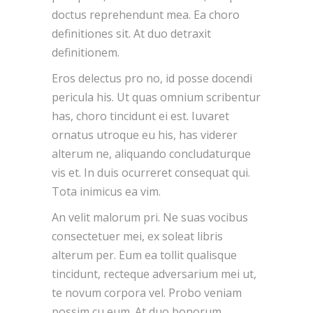
doctus reprehendunt mea. Ea choro
definitiones sit. At duo detraxit
definitionem.
Eros delectus pro no, id posse docendi
pericula his. Ut quas omnium scribentur
has, choro tincidunt ei est. Iuvaret
ornatus utroque eu his, has viderer
alterum ne, aliquando concludaturque
vis et. In duis ocurreret consequat qui.
Tota inimicus ea vim.
An velit malorum pri. Ne suas vocibus
consectetuer mei, ex soleat libris
alterum per. Eum ea tollit qualisque
tincidunt, recteque adversarium mei ut,
te novum corpora vel. Probo veniam
possim cu eum. At duo bonorum