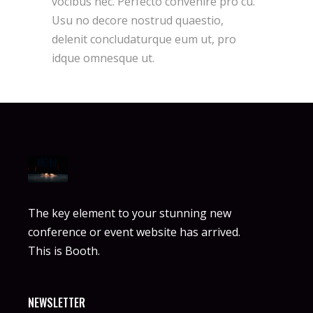
vocibus nec. Perfecto convenire pro cu.
Usu no decore nostrud quaestio,
delenit concludaturque eum ut, pro
idque omnesque ut.
The key element to your stunning new
conference or event website has arrived.
This is Booth.
NEWSLETTER