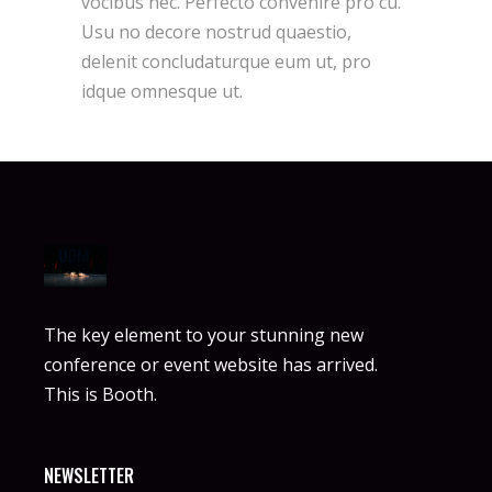
vocibus nec. Perfecto convenire pro cu.
Usu no decore nostrud quaestio,
delenit concludaturque eum ut, pro
idque omnesque ut.
The key element to your stunning new
conference or event website has arrived.
This is Booth.
NEWSLETTER