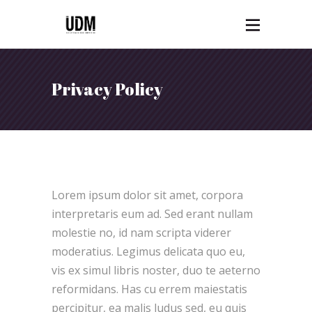
Privacy Policy
Lorem ipsum dolor sit amet, corpora
interpretaris eum ad. Sed erant nullam
molestie no, id nam scripta viderer
moderatius. Legimus delicata quo eu,
vis ex simul libris noster, duo te aeterno
reformidans. Has cu errem maiestatis
percipitur, ea malis ludus sed, eu quis