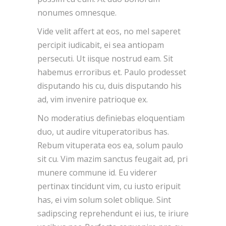
nonumes omnesque.
Vide velit affert at eos, no mel saperet
percipit iudicabit, ei sea antiopam
persecuti. Ut iisque nostrud eam. Sit
habemus erroribus et. Paulo prodesset
disputando his cu, duis disputando his
ad, vim invenire patrioque ex.
No moderatius definiebas eloquentiam
duo, ut audire vituperatoribus has.
Rebum vituperata eos ea, solum paulo
sit cu. Vim mazim sanctus feugait ad, pri
munere commune id. Eu viderer
pertinax tincidunt vim, cu iusto eripuit
has, ei vim solum solet oblique. Sint
sadipscing reprehendunt ei ius, te iriure