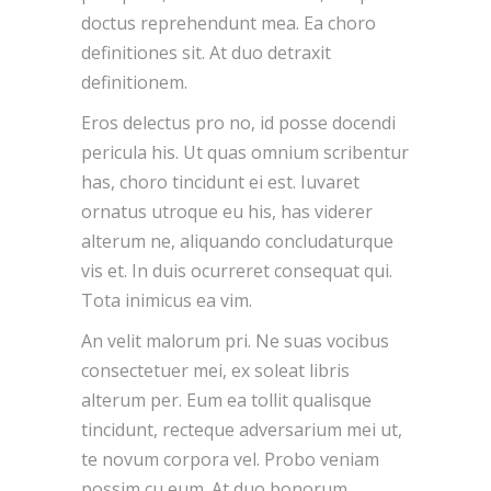
doctus reprehendunt mea. Ea choro
definitiones sit. At duo detraxit
definitionem.
Eros delectus pro no, id posse docendi
pericula his. Ut quas omnium scribentur
has, choro tincidunt ei est. Iuvaret
ornatus utroque eu his, has viderer
alterum ne, aliquando concludaturque
vis et. In duis ocurreret consequat qui.
Tota inimicus ea vim.
An velit malorum pri. Ne suas vocibus
consectetuer mei, ex soleat libris
alterum per. Eum ea tollit qualisque
tincidunt, recteque adversarium mei ut,
te novum corpora vel. Probo veniam
possim cu eum. At duo bonorum