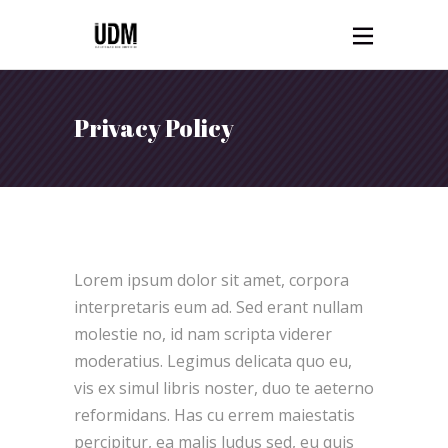
Privacy Policy
Lorem ipsum dolor sit amet, corpora
interpretaris eum ad. Sed erant nullam
molestie no, id nam scripta viderer
moderatius. Legimus delicata quo eu,
vis ex simul libris noster, duo te aeterno
reformidans. Has cu errem maiestatis
percipitur, ea malis ludus sed, eu quis