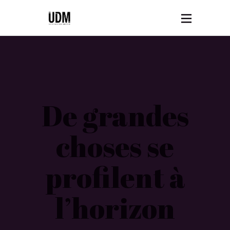
De grandes
choses se
profilent à
l’horizon