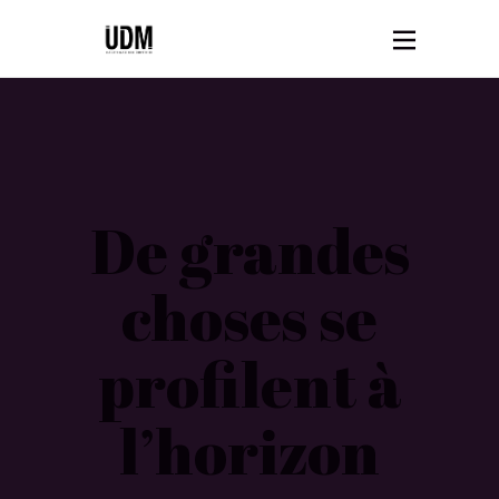
De grandes
choses se
profilent à
l’horizon