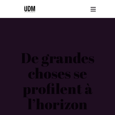
De grandes
choses se
profilent à
l’horizon