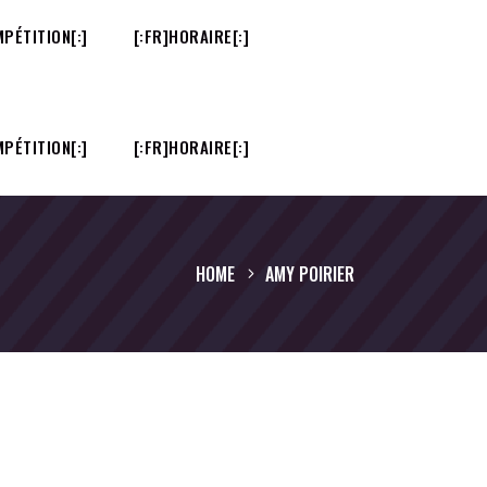
PÉTITION[:]
[:FR]HORAIRE[:]
PÉTITION[:]
[:FR]HORAIRE[:]
HOME
AMY POIRIER