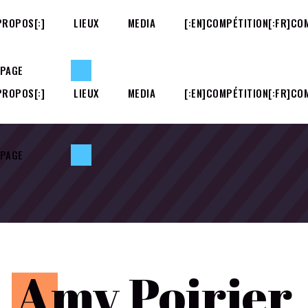
PROPOS[:]
LIEUX
MEDIA
[:EN]COMPÉTITION[:FR]COM
 PAGE
PROPOS[:]
LIEUX
MEDIA
[:EN]COMPÉTITION[:FR]COM
 PAGE
A
my Poirier