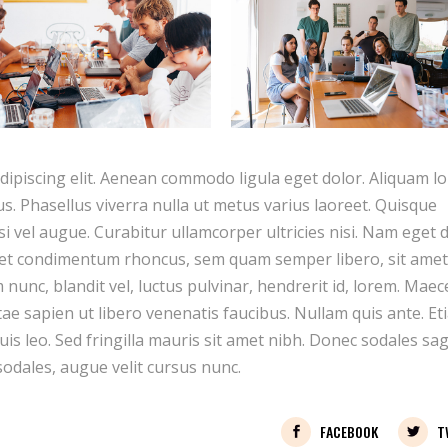
dipiscing elit. Aenean commodo ligula eget dolor. Aliquam l
llus. Phasellus viverra nulla ut metus varius laoreet. Quisque
si vel augue. Curabitur ullamcorper ultricies nisi. Nam eget d
get condimentum rhoncus, sem quam semper libero, sit amet
unc, blandit vel, luctus pulvinar, hendrerit id, lorem. Mae
tae sapien ut libero venenatis faucibus. Nullam quis ante. Et
uis leo. Sed fringilla mauris sit amet nibh. Donec sodales sag
odales, augue velit cursus nunc.
FACEBOOK
T