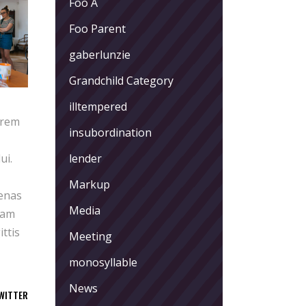
Foo A
Foo Parent
gaberlunzie
Grandchild Category
illtempered
orem
insubordination
ui.
lender
Markup
cenas
Media
iam
ittis
Meeting
monosyllable
News
WITTER