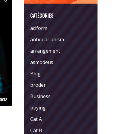
CATÉGORIES
aciform
antiquarianism
arrangement
asmodeus
Blog
broder
Business
buying
Cat A
Cat B