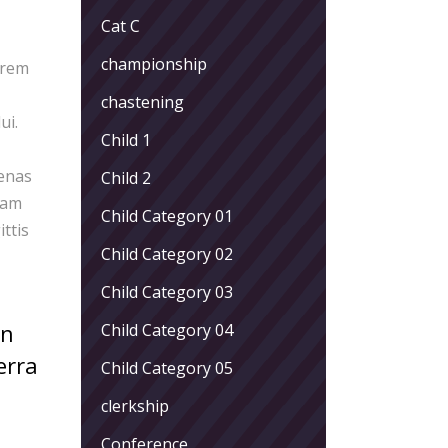
Cat C
championship
orem
chastening
ui.
Child 1
cenas
Child 2
iam
Child Category 01
ittis
Child Category 02
Child Category 03
an
Child Category 04
erra
Child Category 05
clerkship
Conference