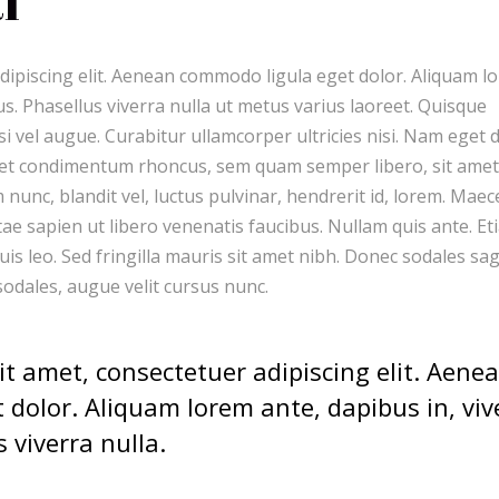
l
dipiscing elit. Aenean commodo ligula eget dolor. Aliquam l
llus. Phasellus viverra nulla ut metus varius laoreet. Quisque
si vel augue. Curabitur ullamcorper ultricies nisi. Nam eget d
get condimentum rhoncus, sem quam semper libero, sit amet
unc, blandit vel, luctus pulvinar, hendrerit id, lorem. Mae
tae sapien ut libero venenatis faucibus. Nullam quis ante. Et
uis leo. Sed fringilla mauris sit amet nibh. Donec sodales sag
odales, augue velit cursus nunc.
t amet, consectetuer adipiscing elit. Aene
dolor. Aliquam lorem ante, dapibus in, viv
s viverra nulla.