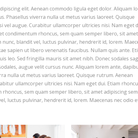
dipiscing elit. Aenean commodo ligula eget dolor. Aliquam l
llus. Phasellus viverra nulla ut metus varius laoreet. Quisque
si vel augue. Curabitur ullamcorper ultricies nisi. Nam eget d
get condimentum rhoncus, sem quam semper libero, sit amet
unc, blandit vel, luctus pulvinar, hendrerit id, lorem. Mae
tae sapien ut libero venenatis faucibus. Nullam quis ante. Et
uis leo. Sed fringilla mauris sit amet nibh. Donec sodales sag
dales, augue velit cursus nunc. Aliquam lorem ante, dapibu
iverra nulla ut metus varius laoreet. Quisque rutrum. Aenean
rabitur ullamcorper ultricies nisi. Nam eget dui. Etiam rhoncu
 rhoncus, sem quam semper libero, sit amet adipiscing sem
, luctus pulvinar, hendrerit id, lorem. Maecenas nec odio e