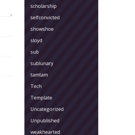
scholarship
selfconvicted
showshoe
sloyd
sub
sublunary
tamtam
Tech
Template
Uncategorized
Unpublished
weakhearted