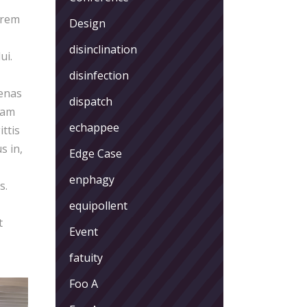
orem
Design
disinclination
ui.
disinfection
cenas
dispatch
iam
echappee
ittis
s in,
Edge Case
enphagy
s.
equipollent
t
Event
fatuity
Foo A