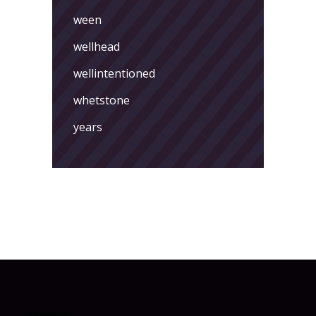
ween
wellhead
wellintentioned
whetstone
years