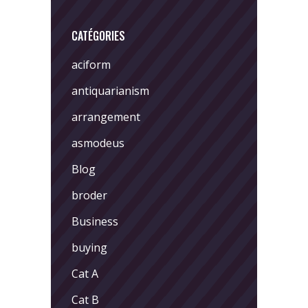
CATÉGORIES
aciform
antiquarianism
arrangement
asmodeus
Blog
broder
Business
buying
Cat A
Cat B