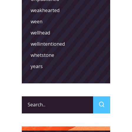
weakhearted
ween
wellhead
wellintentioned
whetstone
years
Search
for: