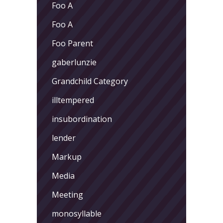
Foo A
Foo A
Foo Parent
gaberlunzie
Grandchild Category
illtempered
insubordination
lender
Markup
Media
Meeting
monosyllable