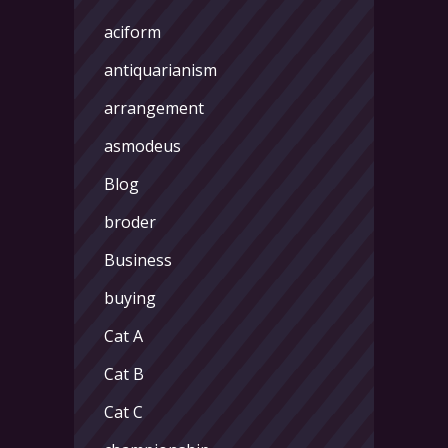
aciform
antiquarianism
arrangement
asmodeus
Blog
broder
Business
buying
Cat A
Cat B
Cat C