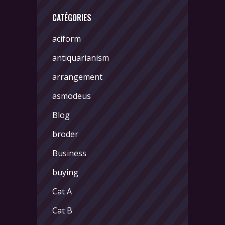
CATÉGORIES
aciform
antiquarianism
arrangement
asmodeus
Blog
broder
Business
buying
Cat A
Cat B