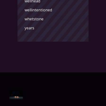
wellhead
wellintentioned
whetstone
years