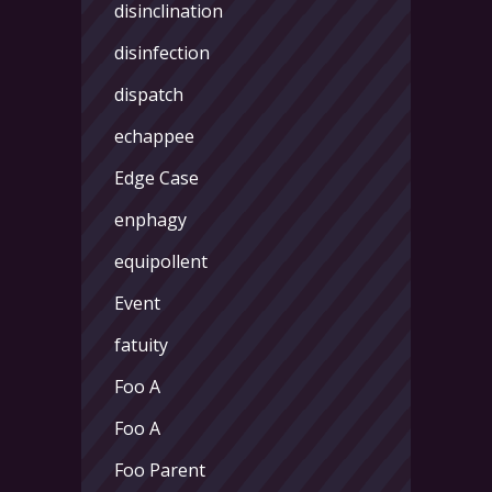
disinclination
disinfection
dispatch
echappee
Edge Case
enphagy
equipollent
Event
fatuity
Foo A
Foo A
Foo Parent