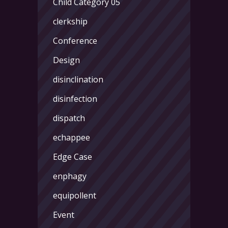
Child Category 05
clerkship
Conference
Design
disinclination
disinfection
dispatch
echappee
Edge Case
enphagy
equipollent
Event