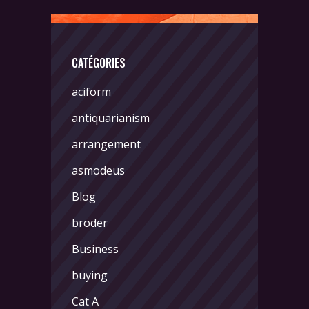
CATÉGORIES
aciform
antiquarianism
arrangement
asmodeus
Blog
broder
Business
buying
Cat A