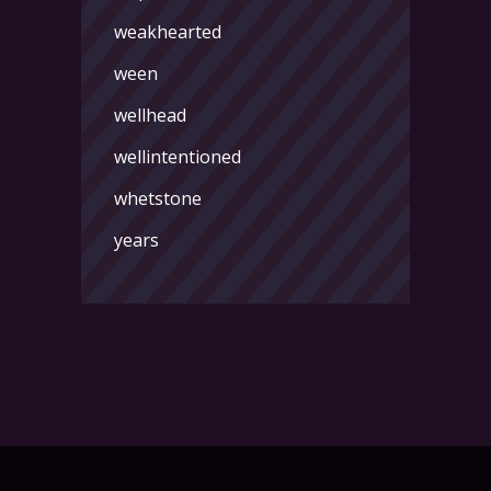
weakhearted
ween
wellhead
wellintentioned
whetstone
years