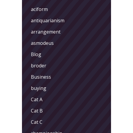
aciform
antiquarianism
arrangement
asmodeus
Blog
broder
Business
buying
Cat A
Cat B
Cat C