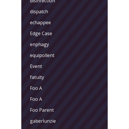
disinfection
dispatch
echappee
Edge Case
enphagy
equipollent
Event
fatuity
Foo A
Foo A
Foo Parent
gaberlunzie