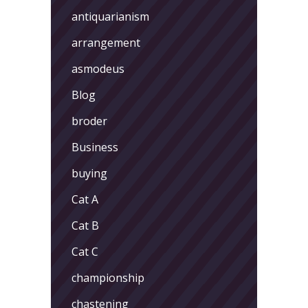
antiquarianism
arrangement
asmodeus
Blog
broder
Business
buying
Cat A
Cat B
Cat C
championship
chastening