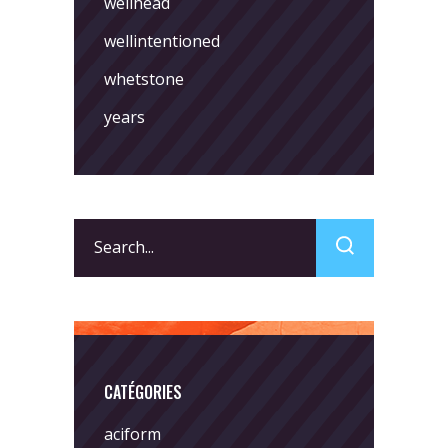
wellhead
wellintentioned
whetstone
years
Search
for:
CATÉGORIES
aciform