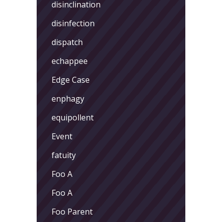
disinclination
disinfection
dispatch
echappee
Edge Case
enphagy
equipollent
Event
fatuity
Foo A
Foo A
Foo Parent