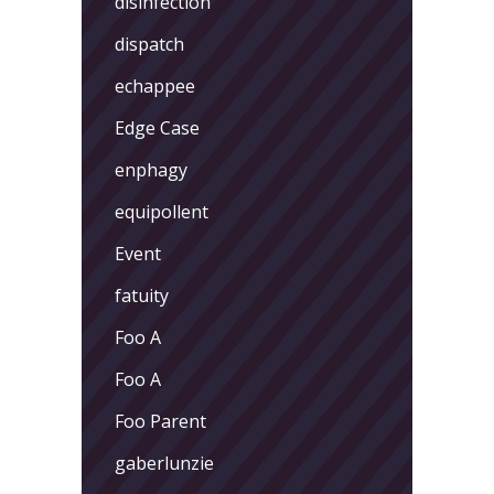
disinfection
dispatch
echappee
Edge Case
enphagy
equipollent
Event
fatuity
Foo A
Foo A
Foo Parent
gaberlunzie