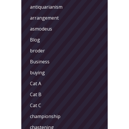
antiquarianism
arrangement
asmodeus
Blog
broder
Business
buying
Cat A
Cat B
Cat C
championship
chastening