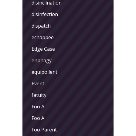
disinclination
disinfection
dispatch
echappee
Edge Case
enphagy
equipollent
Event
fatuity
Foo A
Foo A
Foo Parent