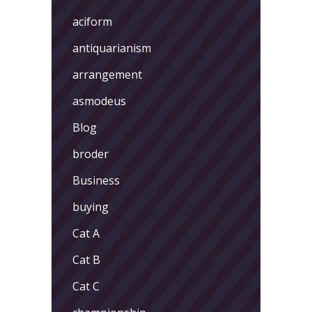
aciform
antiquarianism
arrangement
asmodeus
Blog
broder
Business
buying
Cat A
Cat B
Cat C