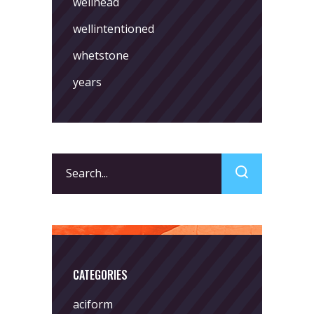
wellhead
wellintentioned
whetstone
years
Search
for:
CATEGORIES
aciform