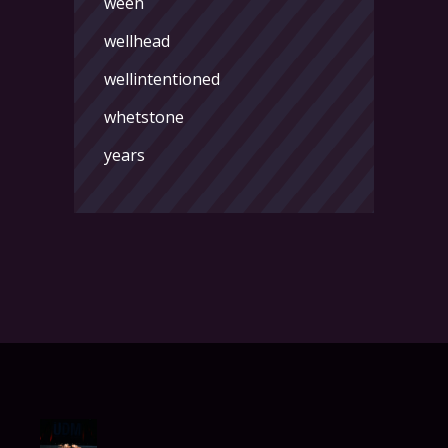
ween
wellhead
wellintentioned
whetstone
years