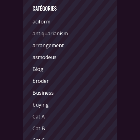
CATÉGORIES
aciform
antiquarianism
arrangement
asmodeus
Blog
broder
Business
buying
Cat A
Cat B