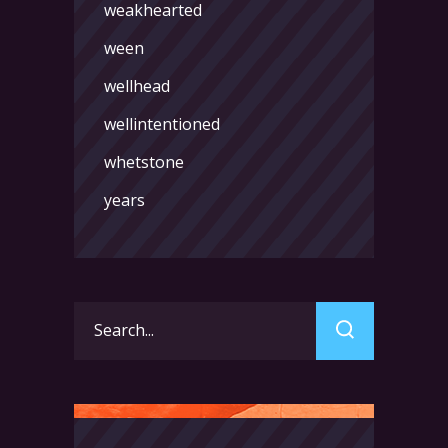
weakhearted
ween
wellhead
wellintentioned
whetstone
years
Search
for: