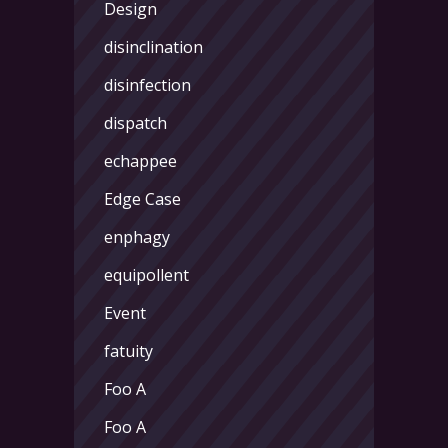
Design
disinclination
disinfection
dispatch
echappee
Edge Case
enphagy
equipollent
Event
fatuity
Foo A
Foo A