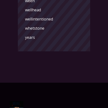
ween
wellhead
wellintentioned
whetstone
years