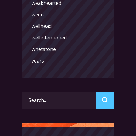
weakhearted
ween
wellhead
wellintentioned
whetstone
years
Search
for: