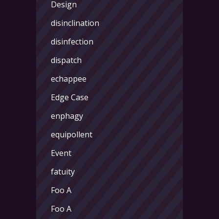
Design
disinclination
disinfection
dispatch
echappee
Edge Case
enphagy
equipollent
Event
fatuity
Foo A
Foo A