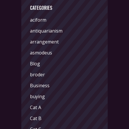
CATEGORIES
aciform
antiquarianism
arrangement
asmodeus
Blog
broder
Business
buying
Cat A
Cat B