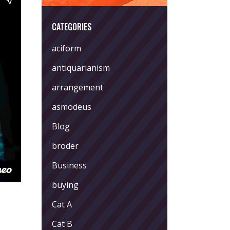
CATEGORIES
aciform
antiquarianism
arrangement
asmodeus
Blog
broder
Business
buying
Cat A
Cat B