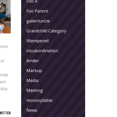
Foo A
Foo Parent
gaberlunzie
Grandchild Category
illtempered
orem
insubordination
ui.
lender
Markup
cenas
Media
iam
ittis
Meeting
monosyllable
News
WITTER