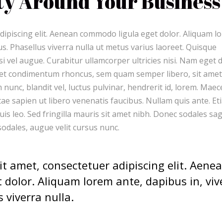
y Around Your Business
dipiscing elit. Aenean commodo ligula eget dolor. Aliquam l
llus. Phasellus viverra nulla ut metus varius laoreet. Quisque
si vel augue. Curabitur ullamcorper ultricies nisi. Nam eget d
get condimentum rhoncus, sem quam semper libero, sit amet
unc, blandit vel, luctus pulvinar, hendrerit id, lorem. Mae
tae sapien ut libero venenatis faucibus. Nullam quis ante. Et
uis leo. Sed fringilla mauris sit amet nibh. Donec sodales sag
odales, augue velit cursus nunc.
t amet, consectetuer adipiscing elit. Aene
dolor. Aliquam lorem ante, dapibus in, viv
s viverra nulla.