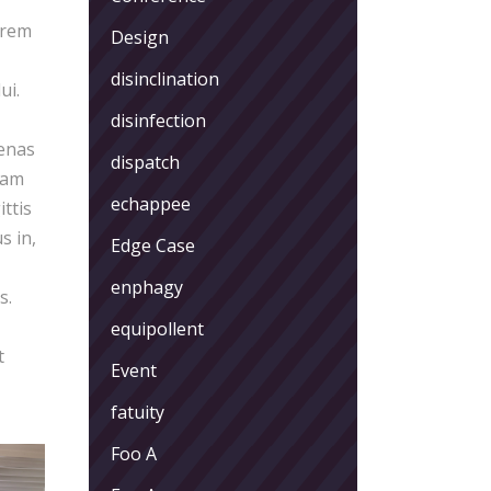
orem
Design
disinclination
ui.
disinfection
cenas
dispatch
iam
echappee
ittis
s in,
Edge Case
enphagy
s.
equipollent
t
Event
fatuity
Foo A