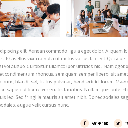
dipiscing elit. Aenean commodo ligula eget dolor. Aliquam l
llus. Phasellus viverra nulla ut metus varius laoreet. Quisque
si vel augue. Curabitur ullamcorper ultricies nisi. Nam eget d
get condimentum rhoncus, sem quam semper libero, sit amet
unc, blandit vel, luctus pulvinar, hendrerit id, lorem. Mae
tae sapien ut libero venenatis faucibus. Nullam quis ante. Et
uis leo. Sed fringilla mauris sit amet nibh. Donec sodales sag
odales, augue velit cursus nunc.
FACEBOOK
T