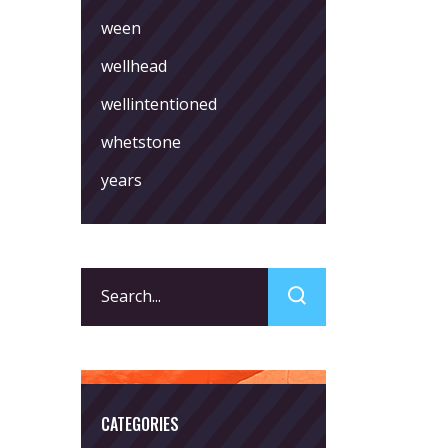
ween
wellhead
wellintentioned
whetstone
years
Search
for:
CATEGORIES