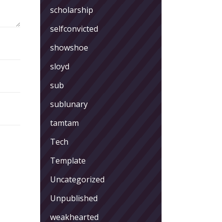
scholarship
selfconvicted
showshoe
sloyd
sub
sublunary
tamtam
Tech
Template
Uncategorized
Unpublished
weakhearted