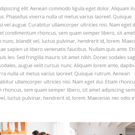
dipiscing elit. Aenean commodo ligula eget dolor. Aliquam l
llus. Phasellus viverra nulla ut metus varius laoreet. Quisque
si vel augue. Curabitur ullamcorper ultricies nisi. Nam eget d
get condimentum rhoncus, sem quam semper libero, sit amet
unc, blandit vel, luctus pulvinar, hendrerit id, lorem. Mae
tae sapien ut libero venenatis faucibus. Nullam quis ante. Et
uis leo. Sed fringilla mauris sit amet nibh. Donec sodales sag
dales, augue velit cursus nunc. Aliquam lorem ante, dapibu
iverra nulla ut metus varius laoreet. Quisque rutrum. Aenean
rabitur ullamcorper ultricies nisi. Nam eget dui. Etiam rhoncu
 rhoncus, sem quam semper libero, sit amet adipiscing sem
, luctus pulvinar, hendrerit id, lorem. Maecenas nec odio e