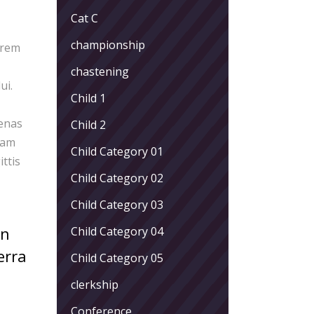
Cat C
championship
orem
chastening
ui.
Child 1
cenas
Child 2
iam
Child Category 01
ittis
Child Category 02
Child Category 03
an
Child Category 04
erra
Child Category 05
clerkship
Conference